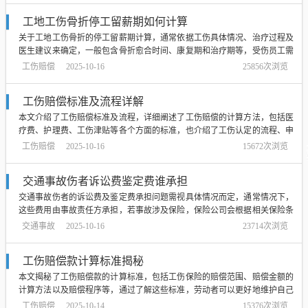
仍可能影响劳动者的日常生活和工作能力...
工地工伤骨折停工留薪期如何计算
关于工地工伤骨折的停工留薪期计算，通常依据工伤具体情况、治疗过程及
医生建议来确定，一般包含骨折愈合时间、康复期和治疗期等，受伤员工需
及时就医，由医生根据骨折部位、类型和严重程度来评估治疗时间和休息时
工伤赔偿
2025-10-16
25856次浏览
间，停工留薪期期间，员工可享受相应工伤待遇，具体计算方式需参照当地
工伤保险政策或相关法规。...
工伤赔偿标准及流程详解
本文介绍了工伤赔偿标准及流程，详细阐述了工伤赔偿的计算方法，包括医
疗费、护理费、工伤津贴等各个方面的标准，也介绍了工伤认定的流程、申
请赔偿的步骤以及需要注意的事项，帮助受伤员工更好地了解自己的权益，
工伤赔偿
2025-10-16
15672次浏览
维护合法权益，获得应有的工伤赔偿，摘要字数在100-200字之间。...
交通事故伤者诉讼费鉴定费谁承担
交通事故伤者的诉讼费及鉴定费承担问题需视具体情况而定，通常情况下，
这些费用由事故责任方承担，若事故涉及保险，保险公司会根据相关保险条
款进行赔偿，若无法明确责任方或涉及纠纷，可通过法律途径解决，法院会
交通事故
2025-10-16
23714次浏览
根据事故具体情况判决费用承担方，费用承担需结合实际情况具体分析。...
工伤赔偿款计算标准揭秘
本文揭秘了工伤赔偿款的计算标准，包括工伤保险的赔偿范围、赔偿金额的
计算方法以及赔偿程序等，通过了解这些标准，劳动者可以更好地维护自己
的权益，确保在遭受工伤时能够得到合理的赔偿，文章详细解析了赔偿款的
工伤赔偿
2025-10-14
15376次浏览