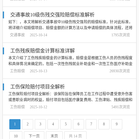
计算要素，帮助读者了解如何根据具体情况计算工伤赔偿款。...
交通事故10级伤残交强险赔偿标准解析
如下：，本文将解析交通事故中10级伤残交强险的赔偿标准，针对此标准，
将详细介绍赔偿项目、赔偿金额的计算方法以及申请赔偿的具体流程，还将
探讨相关注意事项和常见问题，以帮助受害者了解自己的权益并顺利获得赔
交通事故
2025-10-14
1795次浏览
偿，本文旨在提供全面的信息，以指导受害者正确处理交通事故后的伤残赔
偿问题。...
工伤残疾赔偿金计算标准详解
本文介绍了工伤残疾赔偿金的计算标准，赔偿金是根据工伤人员的伤残程度
和具体情况来确定的，包括一次性伤残就业补助金和一次性工伤医疗补助金
等，文章详细解释了各项赔偿的计算方法和标准，以帮助读者了解如何计算
工伤赔偿
2025-10-13
26930次浏览
工伤残疾赔偿金，内容全面，涵盖了不同伤残等级的赔偿标准及相关注意事
项。...
工伤保险赔付项目全解析
工伤保险赔付项目全解析：该保险旨在保障员工在工作过程中遭受意外伤害
或患职业病时的权益，赔付项目包括医疗康复费用、工伤津贴、残疾赔偿和
死亡赔偿等，员工在遭遇工伤时，可获得医疗费用报销及必要的康复费用支
工伤赔偿
2025-10-12
5491次浏览
持；根据工伤程度，员工还可获得相应的工伤津贴及残疾赔偿，若员工不幸
因工亡故，其家属将获得相应的死亡赔偿...
1
2
3
4
5
6
7
8
9
10
下一页
末页
共 14 页