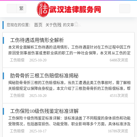
繁
首页
伤残
您现在的位置：
关于
的文章
工伤待遇适用情形全解析
本文将全面解析工伤待遇的适用情形，工伤待遇是针对在工作过程中因工作
原因受到事故伤害或患职业病的职工的一种社会保障，本文将从工伤的定
义、工伤认定的标准、工伤待遇的种类及其具体适用情形等方面进行详细介
工伤赔偿
2025-10-20
6488次浏览
绍，以帮助读者了解工伤待遇的适用范围和申请流程。...
肋骨骨折三根工伤赔偿标准揭秘
揭秘肋骨骨折三根的工伤赔偿标准，当员工遭遇此类工伤事故时，需了解相
关赔偿规定以保障自身权益，本文介绍了三根肋骨骨折的工伤赔偿标准，帮
助受害者了解自己的权益并获取相应的赔偿，赔偿标准包括医疗费用、工伤
工伤赔偿
2025-10-20
4531次浏览
赔偿金、误工费等，确保受伤员工得到合理补偿。...
工伤保险10级伤残鉴定标准详解
工伤保险十级伤残鉴定标准详解：该标准涵盖了不同程度的身体损伤和功能
受限情况，包括器官损伤、功能受限、职业影响等多个方面，具体标准涉及
工伤事故造成的身体部位损伤程度、功能恢复状况等，评定伤残等级时，需
工伤赔偿
2025-10-17
16789次浏览
综合考虑个体情况，结合医学检查结果进行评定，十级伤残为最轻等级，但