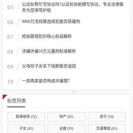
公证处帮忙写协议吗?公证处协助撰写协议，专业法律服
05
务为您保驾护航
06
9000万洗钱罪连续犯能否获缓刑
07
抢劫罪侵犯的核心权益解析
08
涉嫌诈骗18万元量刑标准解析
09
父母存子女名下钱款能否追回
10
一房两卖是否构成诈骗罪？
标签列表
取保候审
(52)
财产
(81)
孩子
(54)
子女
(61)
证据
(93)
交通事故
(61)