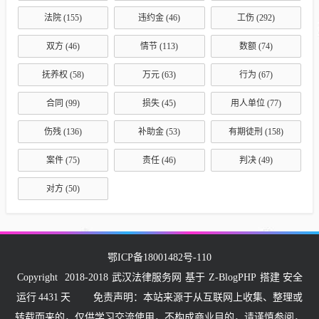
法院
(155)
违约金
(46)
工伤
(292)
双方
(46)
情节
(113)
数额
(74)
抚养权
(58)
万元
(63)
行为
(67)
合同
(99)
损失
(45)
用人单位
(77)
伤残
(136)
补助金
(53)
有期徒刑
(158)
案件
(75)
责任
(46)
判决
(49)
对方
(50)
鄂ICP备18001482号-110
Copyright
2018-2018
武汉法律服务网
基于
Z-BlogPHP
搭建 安全
运行
4431
天
免责声明：本站来源于从互联网上收集、整理或
转载而来的，仅供学习交流使用，不构成商业目的，请谨慎参阅，