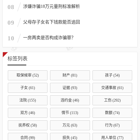
08
涉嫌诈骗18万元量刑标准解析
09
父母存子女名下钱款能否追回
10
一房两卖是否构成诈骗罪？
标签列表
取保候审
(52)
财产
(81)
孩子
(54)
子女
(61)
证据
(93)
交通事故
(61)
法院
(155)
违约金
(46)
工伤
(292)
双方
(46)
情节
(113)
数额
(74)
抚养权
(58)
万元
(63)
行为
(67)
合同
(99)
损失
(45)
用人单位
(77)