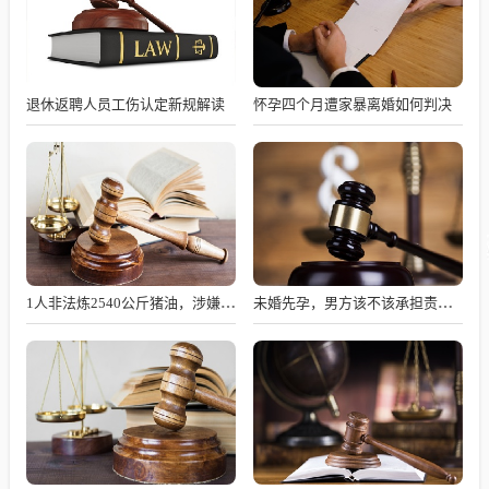
退休返聘人员工伤认定新规解读
怀孕四个月遭家暴离婚如何判决
1人非法炼2540公斤猪油，涉嫌何罪？
未婚先孕，男方该不该承担责任？