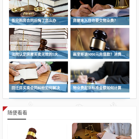
签完购房合同后悔了怎么办
房屋未入住也要交物业费？
法院认定房屋买卖无效的5大条件
画室拒退9000元充值款？消费者维权指南
回迁房买卖合同纠纷如何解决
物业费起诉标准金额如何计算
随便看看