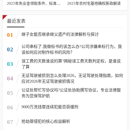
2025年失业金领取条件、标准及发放时长解析
2025年农村宅基地确权新政解读
最近发表
01
继子女能否继承继父遗产的法律解析与探讨
公司串标了,我做标书的该怎么办?公司涉嫌串标行为，我
02
该如何应对制作标书的风险？
误工费的天数谁说的算?揭秘误工费天数判定权，是谁说
03
了算
无证驾驶被抓到怎么处理2026，无证驾驶处理指南，如何
04
应对2026年无证驾驶被抓情况
公证处帮忙写协议吗?公证处协助撰写协议，专业法律服
05
务为您保驾护航
06
9000万洗钱罪连续犯能否获缓刑
07
抢劫罪侵犯的核心权益解析