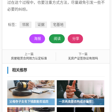
过在这个过程中，也要注重方式方法，尽量避免引发一些不
必要的纠纷。
标签：
邻居
证据
宅基地
海报
阅读
分享
上一篇
下一篇
房屋租赁合同效力认定标准
无房产证签协议有效吗
相关推荐
父母存子女名下钱款能否追回
一房两卖是否构成诈骗罪？