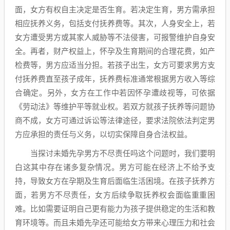
面，女方有权自主决定是否生育。若决定生育，男方需承担
相应抚养义务，包括支付抚养费等。其次，人身安全上，若
女方遭受男方或其家人威胁等不法侵害，可报警维护自身安
全。再者，财产权益上，怀孕及生育期间的合理花费，如产
检费等，男方应适当分担。若孩子出生，女方可要求男方支
付抚养费直至孩子成年，抚养费标准通常根据男方收入等综
合确定。另外，女方在工作中若因怀孕遭歧视等，可依据
《劳动法》等维护平等就业权。若双方就孩子抚养等问题协
商不成，女方可通过诉讼等法律途径，要求法院依法判定男
方应承担的责任与义务，以切实保障自身合法权益。
当探讨未婚先孕男方不尽责任吗这个问题时，我们要明
白这其中存在诸多复杂情况。男方可能在经济上不给予支
持，导致女方在孕期及生育后面临生活困境。在孩子抚养方
面，若男方不尽责任，女方后续争取抚养权会面临重重困
难。比如需要证明自己更有能力为孩子提供稳定的生活和教
育环境等。而且未婚先孕还可能给女方带来心理压力和社会