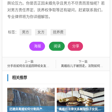
舆论压力。你是否正因未婚先孕且男方不尽责而苦恼呢？若
对男方责任界定、抚养权争取等还有疑问，赶紧联系我们，
专业律师将为你详细解答。
标签：
男方
女方
抚养费
海报
阅读
分享
上一篇
下一篇
分手后如何合法追回转给女友的钱？
离婚后儿子被拐走，法院如何判决？
相关推荐
还建房离婚如何分割房产
离婚后法律关系解除但子女抚养权仍存