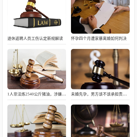
退休返聘人员工伤认定新规解读
怀孕四个月遭家暴离婚如何判决
1人非法炼2540公斤猪油，涉嫌何罪？
未婚先孕，男方该不该承担责任？