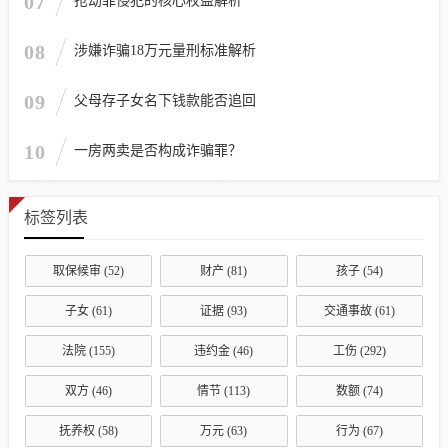
07
抢劫罪侵犯的核心权益解析
08
涉嫌诈骗18万元量刑标准解析
09
父母存子女名下钱款能否追回
10
一房两卖是否构成诈骗罪？
标签列表
取保候审
(52)
财产
(81)
孩子
(54)
子女
(61)
证据
(93)
交通事故
(61)
法院
(155)
违约金
(46)
工伤
(292)
双方
(46)
情节
(113)
数额
(74)
抚养权
(58)
万元
(63)
行为
(67)