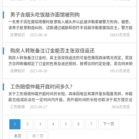
的严厉打击态度，提醒公众要遵守法律法规，不得侵犯公共财产和他人的合
法权益。...
男子含烟头吃饭敲诈面馆被刑拘
一名男子因在面馆用餐时故意吸入烟头并以此敲诈勒索被警方刑拘，据悉，
该男子故意制造纠纷，试图通过威胁和恐吓手段敲诈勒索面馆店主，警方接
到报警后迅速展开调查，并将该男子控制，事件提醒广大市民，要遵守法律
法律知识
2025-09-30
16833次浏览
法规，不要随意敲诈勒索他人，同时也要注意保护自身安全，避免受到不法
分子的侵害。...
购房人转账备注订金能否主张双倍返还
购房人转账备注订金时，其主张双倍返还的可能性需视具体情况而定，若双
方合同明确规定了订金的性质及退还规则，按照合同约定处理，若合同未明
确或存在争议，法律上订金并非定金，不具备法律上的担保性质，主张双倍
法律知识
2025-09-28
19535次浏览
返还可能无法得到支持，具体需结合转账记录、合同内容以及当地法律法规
综合判断，在要求双倍返还前，购房人应...
工伤赔偿仲裁开庭时间多久？
关于工伤赔偿仲裁开庭时间的长短，具体因地区和案件复杂程度而异，仲裁
庭在组成后会在一定时间内开庭，而开庭时间的长短也取决于双方提交证
据、陈述及辩论的情况，整个流程可能需要数天甚至数周时间，为确保权
工伤赔偿
2025-09-27
3834次浏览
益，建议当事人密切关注仲裁进展，及时提供证据并与仲裁机构保持沟通，
最终仲裁结果将依据事实和法律规定作出。...
1
2
3
4
5
6
7
下一页
末页
共 7 页