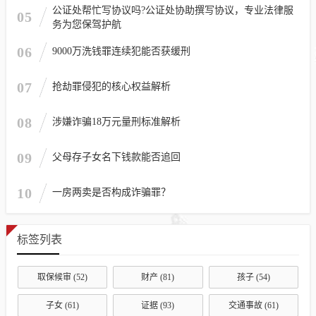
公证处帮忙写协议吗?公证处协助撰写协议，专业法律服
05
务为您保驾护航
06
9000万洗钱罪连续犯能否获缓刑
07
抢劫罪侵犯的核心权益解析
08
涉嫌诈骗18万元量刑标准解析
09
父母存子女名下钱款能否追回
10
一房两卖是否构成诈骗罪？
标签列表
取保候审
(52)
财产
(81)
孩子
(54)
子女
(61)
证据
(93)
交通事故
(61)