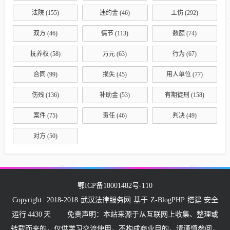
法院
(155)
违约金
(46)
工伤
(292)
双方
(46)
情节
(113)
数额
(74)
抚养权
(58)
万元
(63)
行为
(67)
合同
(99)
损失
(45)
用人单位
(77)
伤残
(136)
补助金
(53)
有期徒刑
(158)
案件
(75)
责任
(46)
判决
(49)
对方
(50)
鄂ICP备18001482号-110
Copyright
2018-2018
武汉法律服务网
基于
Z-BlogPHP
搭建 安全
运行
4430
天
免责声明：本站来源于从互联网上收集、整理或
转载而来的，仅供学习交流使用，不构成商业目的，请谨慎参阅，