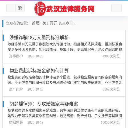
繁
首页
万元
您现在的位置：
关于
的文章
涉嫌诈骗18万元量刑标准解析
涉嫌诈骗18万元属于数额较大的诈骗行为，根据相关法律规定，量刑标准会
受到多种因素影响，如犯罪情节、犯罪手段、退赔情况等，涉及诈骗罪的犯
罪嫌疑人将面临较为严厉的法律制裁，可能会被判处相应的有期徒刑，并处
刑事辩护
2025-10-20
4993次浏览
罚款，具体量刑标准需结合案件实际情况由法院进行判决。...
物业费起诉标准金额如何计算
物业费起诉标准金额的计算涉及多个因素，包括物业服务合同约定的服务内
容、业主欠费的时间长度以及当地物价部门核定的收费标准等，业主欠费金
额达到一定程度，如连续数月或累计金额超过一定限额，物业公司可依法向
房产纠纷
2025-10-17
8169次浏览
法院提起诉讼，具体金额需依据物业服务合同中的条款及当地相关法规来确
定，建议咨询物业公司或法律顾问以获取...
胡梦蝶律师：专攻婚姻家事疑难案
胡梦蝶律师专攻婚姻家事疑难案，具备深厚的法律功底和丰富的实践经验，
她致力于解决各类复杂家庭纠纷，包括离婚、财产分割、子女抚养等疑难问
题，胡律师以专业、细致、耐心的服务态度，为当事人提供全面的法律咨询
婚姻家庭
2025-10-13
10056次浏览
服务，帮助当事人维护自身合法权益，实现家庭和谐。...