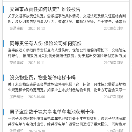
交通事故责任如何认定？谁该被告
关于交通事故责任认定，需根据事故具体情况、交通法规及相关证据综合判
断，涉及因素包括当事人行为、道路状况、车辆状况等，至于被告，通常为
事故中的相关责任方，如事故中的驾驶员或其他涉及方，具体责任认定及被
交通事故
2025-10-13
27630次浏览
告确定需由交警部门或法院依法进行，如有争议，建议寻求法律帮助，交通
事故责任的认定需综合考虑事故具体情况...
同等责任有人伤 保险公司如何赔偿
当事故双方承担同等责任且有人受伤时，保险公司赔偿流程如下：交强险先
行赔付，按照双方损失比例分割赔偿额度；对于超出交强险赔付范围的损
失，商业险按照双方同等责任的比例进行赔付，受伤人员的医疗费用等损失
交通事故
2025-10-11
21076次浏览
由保险公司根据相关规定进行核定，并在限额内进行赔偿，具体赔偿金额和
流程以保险公司规定为准，建议事故双方及...
没交物业费，物业能停电梯卡吗
关于未交物业费是否会导致物业停用电梯卡这一问题，具体情况需视当地物
业规定和合同约定而定，如果业主未按时缴纳物业费，物业方可能会采取一
些措施进行催缴，但停用电梯卡是否为其措施之一需根据具体规定判断，建
房产纠纷
2025-10-06
29447次浏览
议业主及时缴纳物业费，避免不必要的麻烦，如有疑虑，最好直接咨询小区
物业或相关部门，摘要结束。...
男子盗窃数千块共享电单车电池获刑十年
一男子因盗窃数千块共享电单车电池被判处十年有期徒刑，该男子非法获取
共享电单车电池并出售，给共享电单车运营公司造成了重大损失，同时也对
社会公共安全造成了潜在威胁，此案判决彰显了法律对于破坏公共设施行为
法律知识
2025-09-30
939次浏览