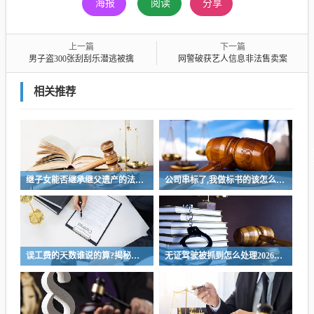
海报
阅读
分享
上一篇
下一篇
男子盗300张刮刮乐潜逃被擒
网警破获艺人信息非法售卖案
相关推荐
继子女能否继承继父遗产的法律解析与探讨
公司串标了,我做标书的该怎么办?公司涉嫌串标行为，我该如何应对制作标书的风险？
误工费的天数谁说的算?揭秘误工费天数判定权，是谁说了算
无证驾驶被抓到怎么处理2026，无证驾驶处理指南，如何应对2026年无证驾驶被抓情况