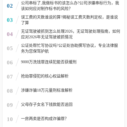
公司串标了,我做标书的该怎么办?公司涉嫌串标行为，我
02
该如何应对制作标书的风险？
误工费的天数谁说的算?揭秘误工费天数判定权，是谁说
03
了算
无证驾驶被抓到怎么处理2026，无证驾驶处理指南，如何
04
应对2026年无证驾驶被抓情况
公证处帮忙写协议吗?公证处协助撰写协议，专业法律服
05
务为您保驾护航
06
9000万洗钱罪连续犯能否获缓刑
07
抢劫罪侵犯的核心权益解析
08
涉嫌诈骗18万元量刑标准解析
09
父母存子女名下钱款能否追回
10
一房两卖是否构成诈骗罪？