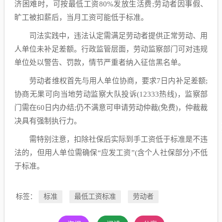
济困难时，可按最低工资80%发放生活费;劳动者因事假、
旷工被扣薪后，当月工资可能低于标准。
司法实践中，违法认定需满足劳动者提供正常劳动、用
人单位未补足差额。行政监管层面，劳动监察部门可对违规
单位处以警告、罚款，情节严重者纳入征信黑名单。
劳动者维权首先与用人单位协商，要求7日内补足差额;
协商无果可向当地劳动监察大队投诉(12333热线)，监察部
门需在60日内办结;仍不满意可申请劳动仲裁(免费)，仲裁裁
决具有强制执行力。
需特别注意，扣除社保后实际到手工资低于标准是不违
法的，但用人单位需确保“应发工资”(含个人社保部分)不低
于标准。
标签：
标准
最低工资标准
劳动者