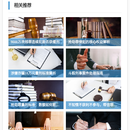
相关推荐
9000万洗钱罪连续犯能否获缓刑
抢劫罪侵犯的核心权益解析
涉嫌诈骗18万元量刑标准解析
斗殴刑事案件处理指南
抢劫罪量刑标准：数额如何影响判罚
不知情不获利不参与，帮信罪能免责吗