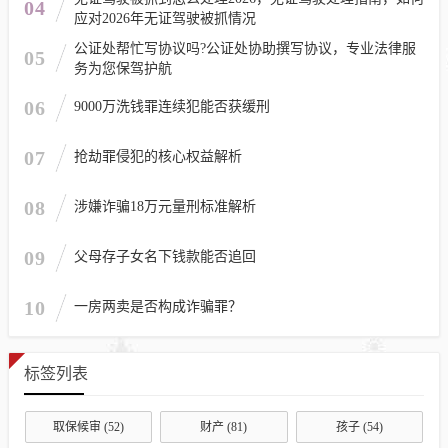
04
应对2026年无证驾驶被抓情况
公证处帮忙写协议吗?公证处协助撰写协议，专业法律服
05
务为您保驾护航
06
9000万洗钱罪连续犯能否获缓刑
07
抢劫罪侵犯的核心权益解析
08
涉嫌诈骗18万元量刑标准解析
09
父母存子女名下钱款能否追回
10
一房两卖是否构成诈骗罪？
标签列表
取保候审
(52)
财产
(81)
孩子
(54)