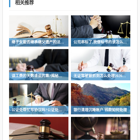
相关推荐
继子女能否继承继父遗产的法律解析与探讨
公司串标了,我做标书的该怎么办?公司涉嫌串标行为，我该如何应对制作标书的风险？
误工费的天数谁说的算?揭秘误工费天数判定权，是谁说了算
无证驾驶被抓到怎么处理2026，无证驾驶处理指南，如何应对2026年无证驾驶被抓情况
公证处帮忙写协议吗?公证处协助撰写协议，专业法律服务为您保驾护航
银行清理沉睡账户 钱款如何处理