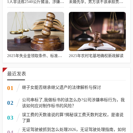
1人非法炼2540公斤猪油，涉嫌何罪？
未婚先孕，男方该不该承担责任？
2025年失业金领取条件、标准及发放时长解析
2025年农村宅基地确权新政解读
最近发表
01
继子女能否继承继父遗产的法律解析与探讨
公司串标了,我做标书的该怎么办?公司涉嫌串标行为，我
02
该如何应对制作标书的风险？
误工费的天数谁说的算?揭秘误工费天数判定权，是谁说
03
了算
无证驾驶被抓到怎么处理2026，无证驾驶处理指南，如何
04