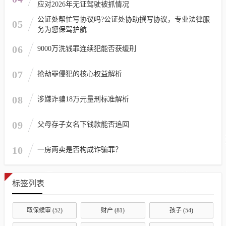
应对2026年无证驾驶被抓情况
公证处帮忙写协议吗?公证处协助撰写协议，专业法律服
05
务为您保驾护航
06
9000万洗钱罪连续犯能否获缓刑
07
抢劫罪侵犯的核心权益解析
08
涉嫌诈骗18万元量刑标准解析
09
父母存子女名下钱款能否追回
10
一房两卖是否构成诈骗罪？
标签列表
取保候审
(52)
财产
(81)
孩子
(54)