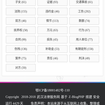
子女
(61)
证据
(93)
交通事故
(61)
法院
(155)
违约金
(46)
工伤
(292)
双方
(46)
情节
(113)
数额
(74)
抚养权
(58)
万元
(63)
行为
(67)
合同
(99)
损失
(45)
用人单位
(77)
伤残
(136)
补助金
(53)
有期徒刑
(158)
案件
(75)
责任
(46)
判决
(49)
对方
(50)
鄂ICP备18001482号-110
Copyright
2018-2018
武汉法律服务网
基于
Z-BlogPHP
搭建 安全
运行
4429
天
免责声明：本站来源于从互联网上收集、整理或