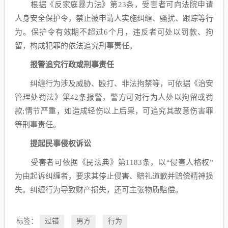
根据《反家庭暴力法》第23条，受害者可向法院申请
人身安全保护令，禁止被申请人实施纠缠、骚扰、跟踪等行
为。保护令有效期不超过6个月，违反者可处以罚款、拘
留，构成犯罪的依法追究刑事责任。
报警追究行政或刑事责任
纠缠行为涉及威胁、殴打、非法拘禁等，可依据《治安
管理处罚法》第42条报警，警方可对行为人处以拘留或罚
款;情节严重，如造成轻伤以上后果，可追究其故意伤害罪
等刑事责任。
提起民事侵权诉讼
受害者可依据《民法典》第1183条，以“侵害人格权”
为由起诉纠缠者，要求其停止侵害、赔礼道歉并赔偿精神损
失。纠缠行为导致财产损失，还可主张物质赔偿。
标签：
过错
男方
行为