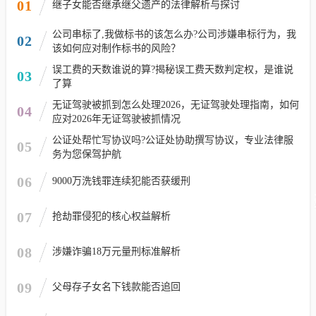
01
继子女能否继承继父遗产的法律解析与探讨
公司串标了,我做标书的该怎么办?公司涉嫌串标行为，我
02
该如何应对制作标书的风险？
误工费的天数谁说的算?揭秘误工费天数判定权，是谁说
03
了算
无证驾驶被抓到怎么处理2026，无证驾驶处理指南，如何
04
应对2026年无证驾驶被抓情况
公证处帮忙写协议吗?公证处协助撰写协议，专业法律服
05
务为您保驾护航
06
9000万洗钱罪连续犯能否获缓刑
07
抢劫罪侵犯的核心权益解析
08
涉嫌诈骗18万元量刑标准解析
09
父母存子女名下钱款能否追回