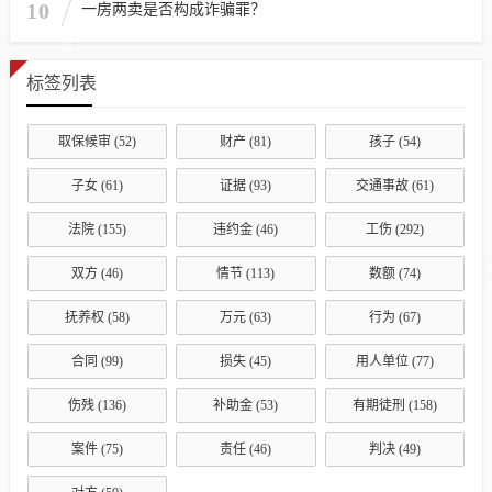
10
一房两卖是否构成诈骗罪？
标签列表
取保候审
(52)
财产
(81)
孩子
(54)
子女
(61)
证据
(93)
交通事故
(61)
法院
(155)
违约金
(46)
工伤
(292)
双方
(46)
情节
(113)
数额
(74)
抚养权
(58)
万元
(63)
行为
(67)
合同
(99)
损失
(45)
用人单位
(77)
伤残
(136)
补助金
(53)
有期徒刑
(158)
案件
(75)
责任
(46)
判决
(49)