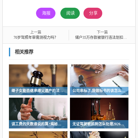
海报
阅读
分享
上一篇
下一篇
70岁驾照年审需测视力吗？
储户35万存款被银行违法划扣，如何追责？
相关推荐
继子女能否继承继父遗产的法律解析与探讨
公司串标了,我做标书的该怎么办?公司涉嫌串标行为，我该如何应对制作标书的风险？
误工费的天数谁说的算?揭秘误工费天数判定权，是谁说了算
无证驾驶被抓到怎么处理2026，无证驾驶处理指南，如何应对2026年无证驾驶被抓情况