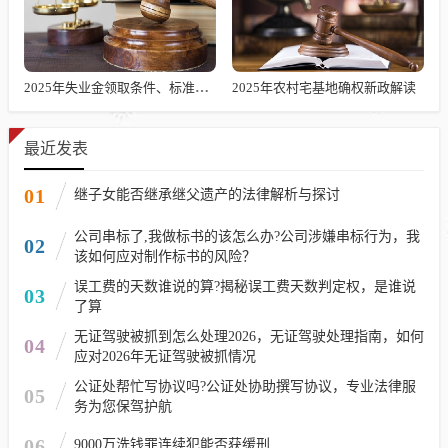
2025年失业金领取条件、标准及发放时长解析
2025年农村宅基地确权新政解读
最近发表
01
继子女能否继承继父遗产的法律解析与探讨
公司串标了,我做标书的该怎么办?公司涉嫌串标行为，我
02
该如何应对制作标书的风险？
误工费的天数谁说的算?揭秘误工费天数判定权，是谁说
03
了算
无证驾驶被抓到怎么处理2026，无证驾驶处理指南，如何
04
应对2026年无证驾驶被抓情况
公证处帮忙写协议吗?公证处协助撰写协议，专业法律服
05
务为您保驾护航
06
9000万洗钱罪连续犯能否获缓刑