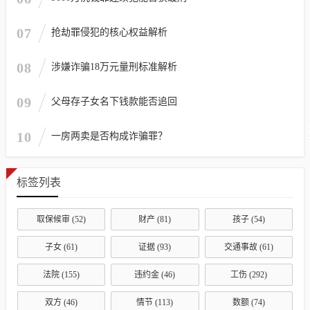
07
抢劫罪侵犯的核心权益解析
08
涉嫌诈骗18万元量刑标准解析
09
父母存子女名下钱款能否追回
10
一房两卖是否构成诈骗罪？
标签列表
取保候审
(52)
财产
(81)
孩子
(54)
子女
(61)
证据
(93)
交通事故
(61)
法院
(155)
违约金
(46)
工伤
(292)
双方
(46)
情节
(113)
数额
(74)