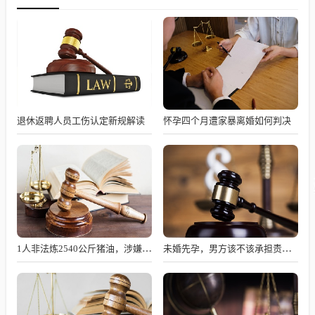
退休返聘人员工伤认定新规解读
怀孕四个月遭家暴离婚如何判决
1人非法炼2540公斤猪油，涉嫌何罪？
未婚先孕，男方该不该承担责任？