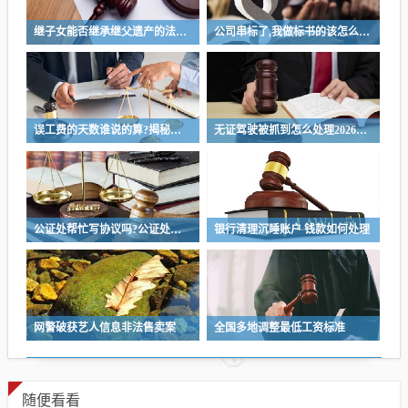
继子女能否继承继父遗产的法律解析与探讨
公司串标了,我做标书的该怎么办?公司涉嫌串标行为，我该如何应对制作标书的风险？
误工费的天数谁说的算?揭秘误工费天数判定权，是谁说了算
无证驾驶被抓到怎么处理2026，无证驾驶处理指南，如何应对2026年无证驾驶被抓情况
公证处帮忙写协议吗?公证处协助撰写协议，专业法律服务为您保驾护航
银行清理沉睡账户 钱款如何处理
网警破获艺人信息非法售卖案
全国多地调整最低工资标准
随便看看