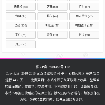
抚养权
(58)
万元
(63)
行为
(67)
合同
(99)
损失
(45)
用人单位
(77)
伤残
(136)
补助金
(53)
有期徒刑
(158)
案件
(75)
责任
(46)
判决
(49)
对方
(50)
鄂ICP备18001482号-110
Copyright
2018-2018
武汉法律服务网
基于
Z-BlogPHP
搭建 安全
运行
4430
天
免责声明：本站来源于从互联网上收集、整理或
转载而来的，仅供学习交流使用，不构成商业目的，请谨慎参阅，
本站不承担由此引起的法律责任。版权归原作者所有，如涉及作品
内容、版权和其它问题，请与本网联系处理。